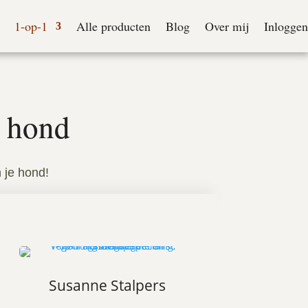
1-op-1
Alle producten
Blog
Over mij
Inloggen
w hond
n je hond!
Susanne Stalpers