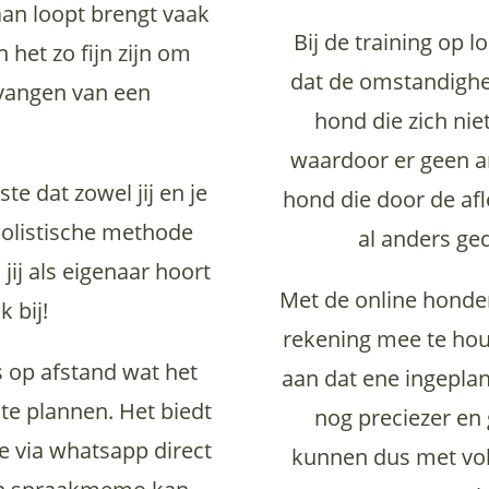
an loopt brengt vaak
Bij de training op 
het zo fijn zijn om
dat de omstandighed
tvangen van een
hond die zich nie
.
waardoor er geen a
ste dat zowel jij en je
hond die door de af
holistische methode
al anders ge
 jij als eigenaar hoort
Met de online honde
k bij!
rekening mee te hou
s op afstand wat het
aan dat ene ingepl
te plannen. Het biedt
nog preciezer en 
e via whatsapp direct
kunnen dus met vol