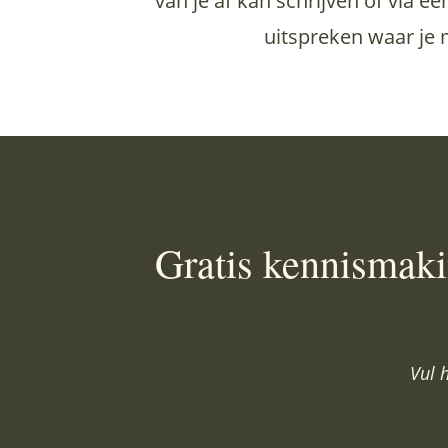
van je af kan schrijven of via
uitspreken waar je 
Gratis kennismaki
Vul 