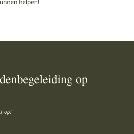
unnen helpen!
ndenbegeleiding op
t op!