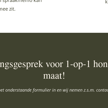
 een spraakmemo kan
k
mee zit.
ngsgesprek voor 1-op-1 ho
maat!
het onderstaande formulier in en wij nemen z.s.m. contac