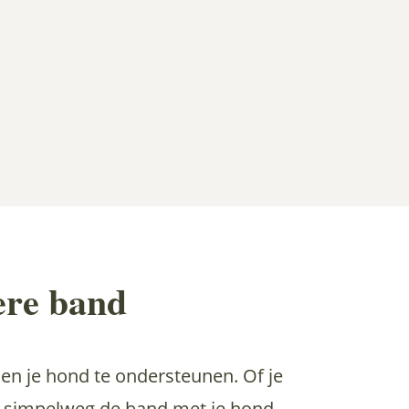
ere band
en je hond te ondersteunen. Of je
f simpelweg de band met je hond