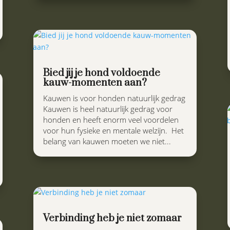
Bied jij je hond voldoende
kauw-momenten aan?
Kauwen is voor honden natuurlijk gedrag
Kauwen is heel natuurlijk gedrag voor
honden en heeft enorm veel voordelen
voor hun fysieke en mentale welzijn. Het
belang van kauwen moeten we niet...
Verbinding heb je niet zomaar