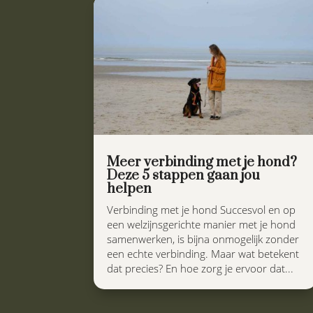
Meer verbinding met je hond?
Deze 5 stappen gaan jou
helpen
Verbinding met je hond Succesvol en op
een welzijnsgerichte manier met je hond
samenwerken, is bijna onmogelijk zonder
een echte verbinding. Maar wat betekent
dat precies? En hoe zorg je ervoor dat...