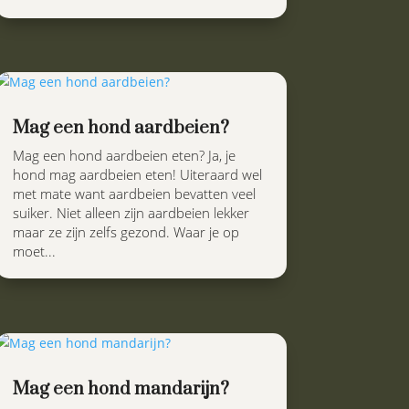
Mag een hond aardbeien?
Mag een hond aardbeien eten? Ja, je
hond mag aardbeien eten! Uiteraard wel
met mate want aardbeien bevatten veel
suiker. Niet alleen zijn aardbeien lekker
maar ze zijn zelfs gezond. Waar je op
moet...
Mag een hond mandarijn?