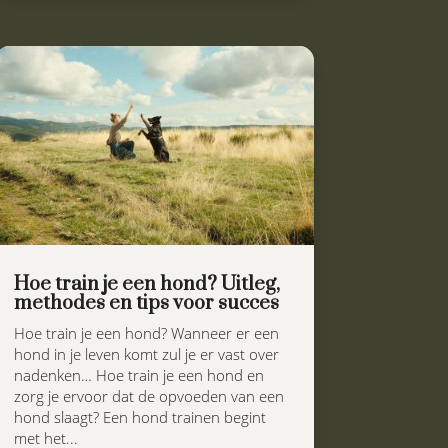
Hoe train je een hond? Uitleg,
methodes en tips voor succes
Hoe train je een hond? Wanneer er een
hond in je leven komt zul je er vast over
nadenken… Hoe train je een hond en
zorg je ervoor dat de opvoeden van een
hond slaagt? Een hond trainen begint
met het...