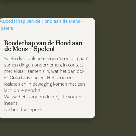
Boodschap van de Hond aan
de Mens – Spelen!
Spelen kan ook betekenen ‘erop uit gaan’,
samen dingen ondernemen, in contact
met elkaar, samen zijn, wat het dan ook
is! Ook dat is spelen. Het serieuze
loslaten en in beweging komen met een
lach op je gezicht!
Wauw, het is zoooo duidelijk te voelen
ineens!
De hond wil Spelen!