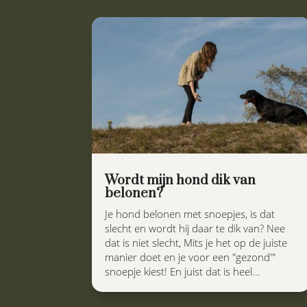
Wordt mijn hond dik van
belonen?
Je hond belonen met snoepjes, is dat
slecht en wordt hij daar te dik van? Nee
dat is niet slecht, Mits je het op de juiste
manier doet en je voor een "gezond'"
snoepje kiest! En juist dat is heel...