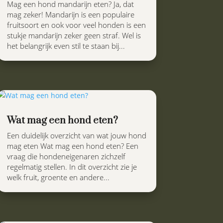
Mag een hond mandarijn eten? Ja, dat
mag zeker! Mandarijn is een populaire
fruitsoort en ook voor veel honden is een
stukje mandarijn zeker geen straf. Wel is
het belangrijk even stil te staan bij...
Wat mag een hond eten?
Een duidelijk overzicht van wat jouw hond
mag eten Wat mag een hond eten? Een
vraag die hondeneigenaren zichzelf
regelmatig stellen. In dit overzicht zie je
welk fruit, groente en andere...