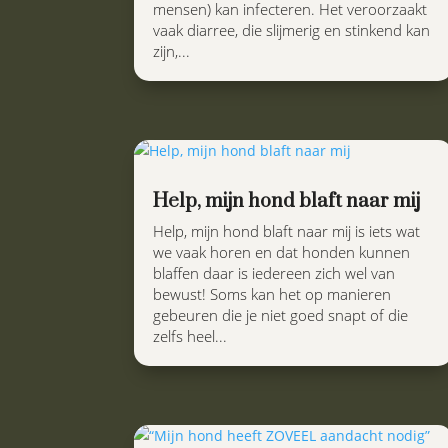
mensen) kan infecteren. Het veroorzaakt
vaak diarree, die slijmerig en stinkend kan
zijn,...
Help, mijn hond blaft naar mij
Help, mijn hond blaft naar mij is iets wat
we vaak horen en dat honden kunnen
blaffen daar is iedereen zich wel van
bewust! Soms kan het op manieren
gebeuren die je niet goed snapt of die
zelfs heel...