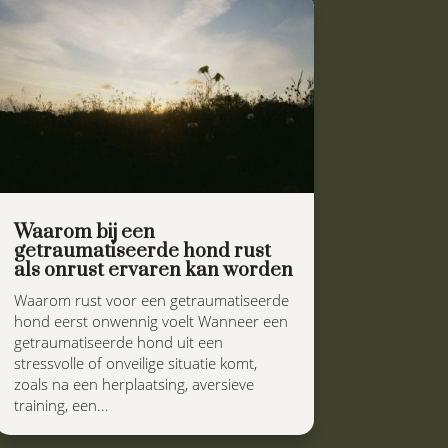
Waarom bij een
getraumatiseerde hond rust
als onrust ervaren kan worden
Waarom rust voor een getraumatiseerde
hond eerst onwennig voelt Wanneer een
getraumatiseerde hond uit een
stressvolle of onveilige situatie komt,
zoals na een herplaatsing, aversieve
training, een...