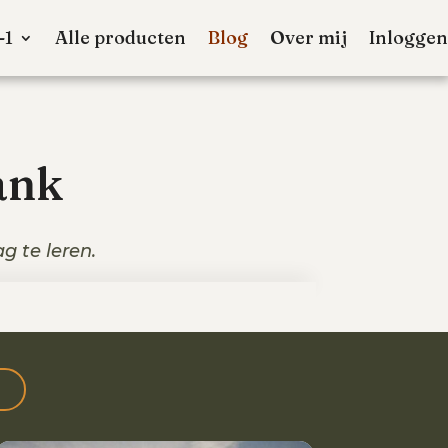
-1
Alle producten
Blog
Over mij
Inloggen
ank
g te leren.