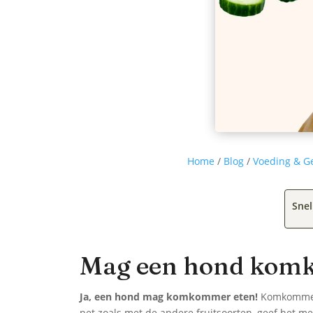
Home
/
Blog
/
Voeding & G
Snel
Mag een hond kom
Ja, een hond mag komkommer eten!
Komkommer i
net zoals met de andere fruitsoorten, geef het m