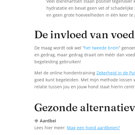
Veel dierenartsen staan positief tegenover
hydratatie en bevat geen vet of schadelijk
en geen grote hoeveelheden in één keer te 
De invloed van voed
De maag wordt ook wel “
het tweede brein
” genoe
en gedrag, maar gedrag draait om méér dan voedi
begeleiding gebruiken!
Met de online hondentraining
Zekerheid in de Pu
goed kunt begeleiden. Met mijn methode lossen
relatie tussen jou en jouw hond staat hierin cen
Gezonde alternatiev
🍓
Aardbei
Lees hier meer:
Mag een hond aardbeien?