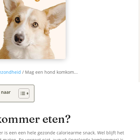
ezondheid
/
Mag een hond komkom...
 naar
kommer eten?
s een een hele gezonde caloriearme snack. Wel blijft het
et maten. En vergeet niet, augurk (ingelegde komkommer) is