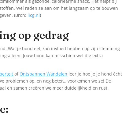
 komkommer als gezonde, caloriearme snack. Het helpt bij
e stoffen. Wel raden ze aan om het langzaam op te bouwen
geven. (Bron:
licg.nl
)
ing op gedrag
md. Wat je hond eet, kan invloed hebben op zijn stemming
ng alleen. Jouw hond kan misschien wel die extra
berteit
of
Ontspannen Wandelen
leer je hoe je je hond écht
 we problemen op, en nog beter… voorkomen we ze! De
traal en samen creëren we meer duidelijkheid en rust.
e: