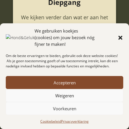
Diepgang
We kijken verder dan wat er aan het
oppervlak zichtbaar is, doordat we
We gebruiken koekjes
samen de diepte induiken kun je
(cookies) om jouw bezoek nóg
fijner te maken!
ook echt diepgaande blijvende
verandering creëren! Je leert jouw
Om de beste ervaringen te bieden, gebruikt ook deze website cookies!
Als je geen toestemming geeft of uw toestemming intrekt, kan dit een
hond kennen en werkt met jouw
nadelige invloed hebben op bepaalde functies en mogelijkheden.
hond mee waardoor je een hele
hoop frustratie bespaart blijft!
Accepteren
Weigeren
Voorkeuren
Cookiebeleid
Privacyverklaring