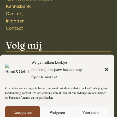
Kennisbank
Over mij
Inloggen
Contact
Volg mij
We gebruiken koekjes
(cookies) om jouw bezoek nóg
Ook interessant!
fijner te maken!
Om de beste ervaringen te bieden, gebruikt ook deze website cookies! Als je geen
Kaartjes met een verhaal
toestemming geeft of uw toestemming intrekt, kan dit een nadelige invloed hebben
op bepaalde functies en mogelijkheden.
Algemene voorwaarden
Accepteren
Weigeren
Voorkeuren