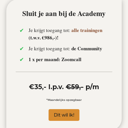
Sluit je aan bij de Academy
alle trainingen
Je krijgt toegang tot:
(t.w.v. €986,-)!
de
Community
Je krijgt toegang tot:
1 x per maand: Zoomcall
€35,- I.p.v.
€59,-
p/m
*Maandelijks opzegbaar
Dit wil ik!