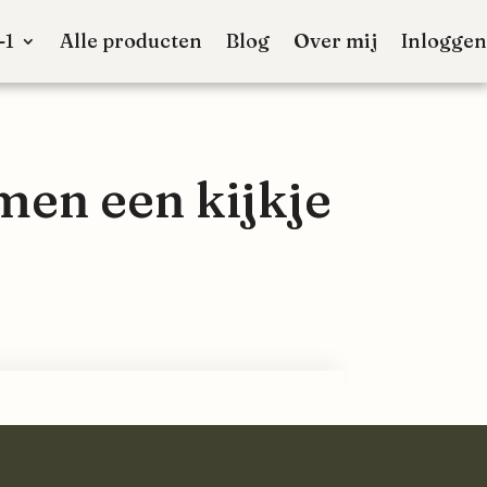
-1
Alle producten
Blog
Over mij
Inloggen
men een kijkje