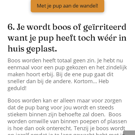
Met je pup aan de wandel!
6. Je wordt boos of geïrriteerd
want je pup heeft toch wéér in
huis geplast.
Boos worden heeft totaal geen zin. Je hebt nu
eenmaal voor een pup gekozen en het zindelijk
maken hoort erbij. Bij de ene pup gaat dit
sneller dan bij de andere. Kortom… Heb
geduld!
Boos worden kan er alleen maar voor zorgen
dat de pup bang voor jou wordt en steeds
stiekem
binnen zijn behoefte zal doen. Boos
worden
omwille
van binnen poepen of plassen
is hoe dan ook onterecht. Tenzij je boos wordt
op jezelf omdat je te lang gewacht hebt met je