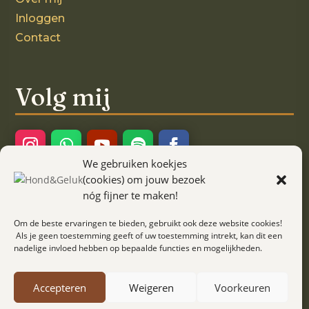
Inloggen
Contact
Volg mij
We gebruiken koekjes
Ook interessant!
(cookies) om jouw bezoek
nóg fijner te maken!
Kaartjes met een verhaal
Om de beste ervaringen te bieden, gebruikt ook deze website cookies!
Als je geen toestemming geeft of uw toestemming intrekt, kan dit een
nadelige invloed hebben op bepaalde functies en mogelijkheden.
Algemene voorwaarden
Accepteren
Weigeren
Voorkeuren
Privacy verklaring