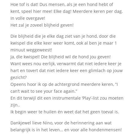
Hoe tof is dat! Dus mensen, als je een hond hebt of
kent, speel hier mee! Elke dag! Meerdere keren per dag.
In volle overgave!
Het zal je zoveel blijheid geven!
Die blijheid die je elke dag ziet van je hond, door die
kwispel die elke keer weer komt, ook al ben je maar 1
minuut weggeweest!
Ja, dìe kwispel! Die blijheid wil de hond jou geven!
Want wees nou eerlijk, verwarmt dat niet iedere keer je
hart en tovert dat niet iedere keer een glimlach op jouw
gezicht?
Opeens hoor ik op de achtergrond meerdere keren, “I
can’t wait to see your face again.”
En dit terwijl dit een instrumentale ‘Play’-list zou moeten
zijn..
Ik begin weer te huilen én weet dat het geen toeval is.
Dankjewel lieve Nino, voor de herinnering aan wat
belangrijk is in het leven… en voor alle hondenmensen!