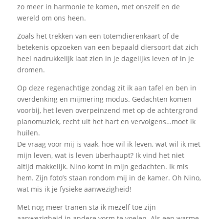
zo meer in harmonie te komen, met onszelf en de
wereld om ons heen.
Zoals het trekken van een totemdierenkaart of de
betekenis opzoeken van een bepaald diersoort dat zich
heel nadrukkelijk laat zien in je dagelijks leven of in je
dromen.
Op deze regenachtige zondag zit ik aan tafel en ben in
overdenking en mijmering modus. Gedachten komen
voorbij, het leven overpeinzend met op de achtergrond
pianomuziek, recht uit het hart en vervolgens…moet ik
huilen.
De vraag voor mij is vaak, hoe wil ik leven, wat wil ik met
mijn leven, wat is leven überhaupt? Ik vind het niet
altijd makkelijk. Nino komt in mijn gedachten. Ik mis
hem. Zijn foto’s staan rondom mij in de kamer. Oh Nino,
wat mis ik je fysieke aanwezigheid!
Met nog meer tranen sta ik mezelf toe zijn
aanwezigheid in andere vorm te voelen. Als een warme,