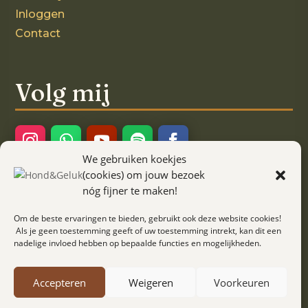
Inloggen
Contact
Volg mij
We gebruiken koekjes
Ook interessant!
(cookies) om jouw bezoek
nóg fijner te maken!
Kaartjes met een verhaal
Om de beste ervaringen te bieden, gebruikt ook deze website cookies!
Als je geen toestemming geeft of uw toestemming intrekt, kan dit een
nadelige invloed hebben op bepaalde functies en mogelijkheden.
Algemene voorwaarden
Accepteren
Weigeren
Voorkeuren
Privacy verklaring
Cookiebeleid