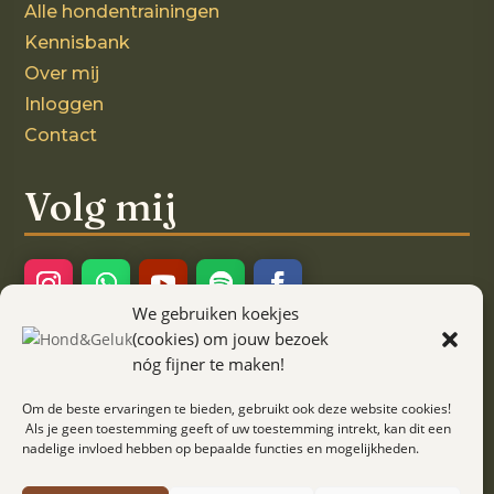
Alle hondentrainingen
Kennisbank
Over mij
Inloggen
Contact
Volg mij
We gebruiken koekjes
Ook interessant!
(cookies) om jouw bezoek
nóg fijner te maken!
Kaartjes met een verhaal
Om de beste ervaringen te bieden, gebruikt ook deze website cookies!
Als je geen toestemming geeft of uw toestemming intrekt, kan dit een
nadelige invloed hebben op bepaalde functies en mogelijkheden.
Algemene voorwaarden