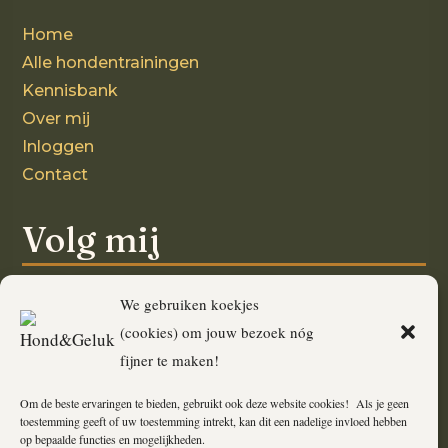
Home
Alle hondentrainingen
Kennisbank
Over mij
Inloggen
Contact
Volg mij
We gebruiken koekjes
(cookies) om jouw bezoek nóg
Ook interessant!
fijner te maken!
Om de beste ervaringen te bieden, gebruikt ook deze website cookies! Als je geen
Kaartjes met een verhaal
toestemming geeft of uw toestemming intrekt, kan dit een nadelige invloed hebben
op bepaalde functies en mogelijkheden.